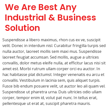
We Are Best Any
Industrial & Business
Solution
Suspendisse a libero maximus, rhon cus ex ve, suscipit
velit. Donec in interdum nisl. Curabitur fringilla turpis sed
nulla auctor, laoreet mollis sem maxi mus. Suspendisse
laoreet feugiat accumsan. Sed mollis, augue a ultrices
convallis, dolor metus eleife nulla, at efficitur lacus nisi sit
amet est. Morbi rutrum ullam corper orci eu auctor. In
hac habitasse plat dictumst. Integer venenatis eu arcu et
convallis. Vestibulum in lacinia sem, quis aliquet turpis.
Fusce bib endum posuere velit, ut auctor leo ali quam vel.
Suspendisse ut pharetra urna. Duis ultricies odio ullam
corper, tempor enim id, volut pat nunc. In tellus erat,
pellentesque ut erat at, suscipit pharetra mauris.